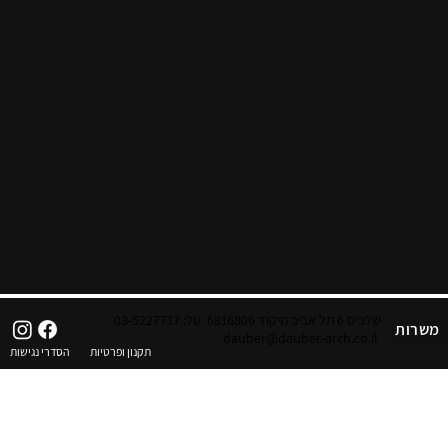
שלבים 6 תל אביב מיקוד 6816806
טל: 03-5227717
משרות
dauber@dauber-arch.co.il
תקנון ופרטיות
הסדרי נגישות