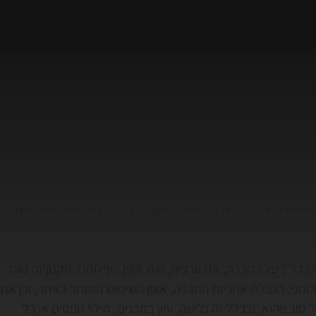
על ידי ״דאובר אדריכלים״ (להלן: "החברה"). החברה הינה חברה 
רה יזמית והן כחברה קבלנית. בנוסף, החברה מקדמת פרויקטים 
דל"ן של החברה, את ערכיה, ואת אופן פעילותה. תקנון זה נועד 
רוחני, הגבלת אחריות החברה, אופן השימוש המותר באתר, וכן את 
וג שהוא, ובכלל זה גלישה, עיון בתכנים, מילוי טפסים או כל 