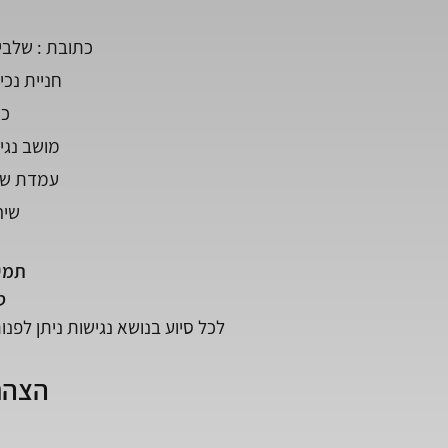
כתובת : שלבים 6 תל אביב מיקוד 06
חניית נכים
כנ
מושב נגי
עמדת שיר
שירו
תמי
 טל: 
לכל סיוע בנושא נגישות ניתן לפנות למנ
הצהר