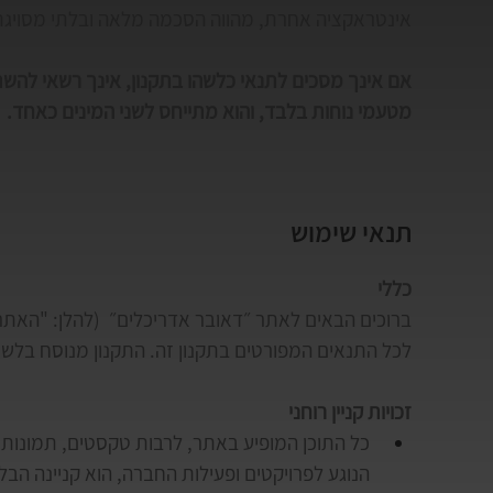
אינטראקציה אחרת, מהווה הסכמה מלאה ובלתי מסויגת
אם אינך מסכים לתנאי כלשהו בתקנון, אינך רשאי להשתמ
מטעמי נוחות בלבד, והוא מתייחס לשני המינים כאחד.
תנאי שימוש
כללי
ברוכים הבאים לאתר ״דאובר אדריכלים״  (להלן: "האתר
לכל התנאים המפורטים בתקנון זה. התקנון מנוסח בלשון 
זכויות קניין רוחני
כל התוכן המופיע באתר, לרבות טקסטים, תמונות, ה
הנוגע לפרויקטים ופעילות החברה, הוא קניינה הבל