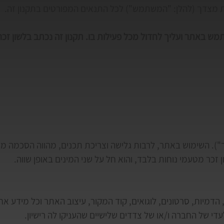
 מצדך (להלן: "המשתמש") לכל התנאים המפורטים בתקנון זה.
ש באתר ועליך לחדול מכל פעילות בו. תקנון זה נכתב בלשון זכר
"). השימוש באתר, לרבות גלישה וצריכת תכנים, מהווה הסכמה מ
זכר מטעמי נוחות בלבד, והוא חל על שני המינים באופן שווה.
דמיות, סרטונים, לוגואים, קוד המקור, עיצוב האתר וכל מידע אח
עדי של החברה ו/או של צדדים שלישיים שהעניקו לה רישיון.