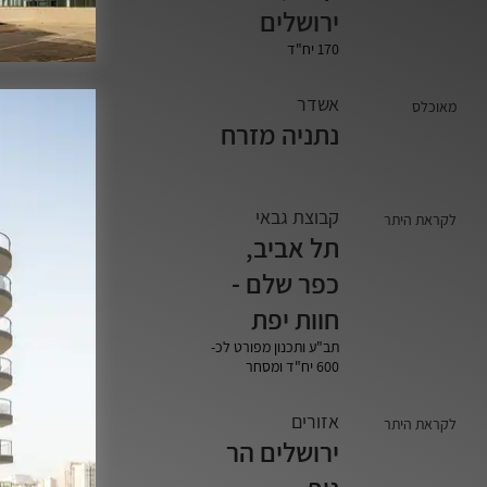
ירושלים
170 יח"ד
אשדר
מאוכלס
נתניה מזרח
קבוצת גבאי
לקראת היתר
תל אביב,
כפר שלם -
חוות יפת
תב"ע ותכנון מפורט לכ-
600 יח"ד ומסחר
אזורים
לקראת היתר
ירושלים הר