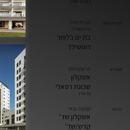
החדשה
חברת שחר
לקראת היתר
ברוטשילד
בת ים בלפור
רוטשילד
פרשקובסקי
מאוכלס
אשקלון
שכונת רפאלי
72 יח"ד
קבוצת גבאי
בביצוע
אשקלון שד'
קדש/שד'