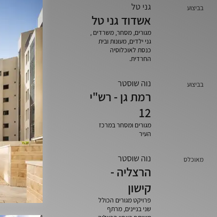
גני טל
בביצוע
אשדוד גני טל
מגורים, מסחר, משרדים ,
גני ילדים, מעונות ובית
כנסת לאוכלוסיה
החרדית.
נוה שוסטר
בביצוע
רמת גן - רש"י
12
מגורים ומסחר במרכז
העיר
נוה שוסטר
מאוכלס
הרצליה -
קישון
פרויקט מגורים הכולל
שני בניינים, מרתף